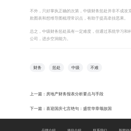
不外，只好掌执正确的次第，中级财务惩处并非不成攻
欺图表和想维导图梳理常识点，有助于提高牵挂恶果。
总之，中级财务惩处虽有一定难度，但通过系统学习和科
公司，进步空洞能力。
财务
惩处
中级
不难
上一篇：
房地产财务报表分析要点与手段
下一篇：
喜迎国庆七言绝句：盛世华章颂故国
品牌介绍
项目介绍
联系我们
新闻动