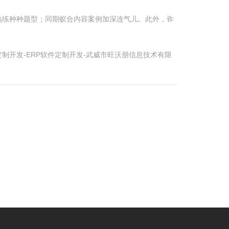
熟练种种题型；同期蚁合内容案例加深连气儿。此外，诈
开发-ERP软件定制开发-武威市旺沃朋信息技术有限