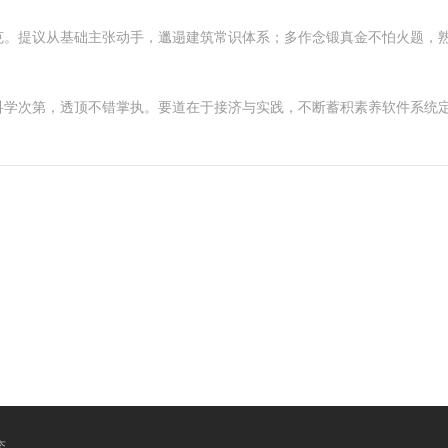
克。提议从基础主张动手，邋遢建筑常识体系；多作念锻真金不怕火题，
学次第，透顶不错掌执。要道在于接济与实践，不断蓄积素养软件系统定制
态